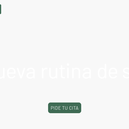
SERVICIOS
TARIFAS
NUESTRAS CLÍNICAS
PIDE CITA
ueva rutina de 
levamos más de 14 años cuidando de ti, y queremos seguir haci
Ahora con nuevos servicios y tratamientos.
PIDE TU CITA