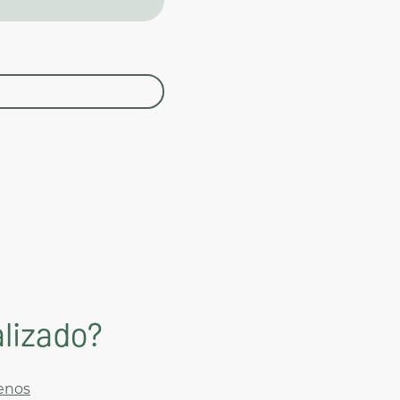
lizado?
enos