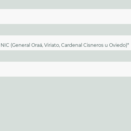
INIC (General Oraá, Viriato, Cardenal Cisneros u Oviedo)
*